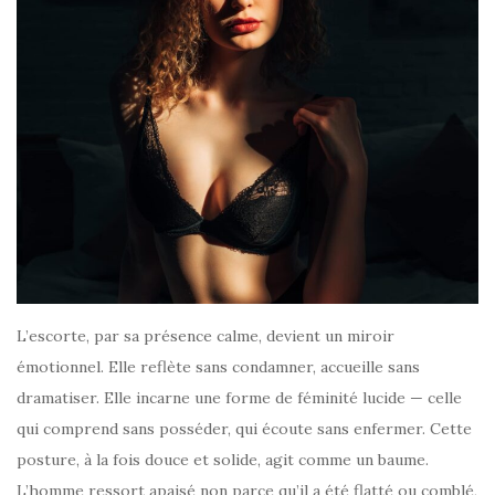
L’escorte, par sa présence calme, devient un miroir
émotionnel. Elle reflète sans condamner, accueille sans
dramatiser. Elle incarne une forme de féminité lucide — celle
qui comprend sans posséder, qui écoute sans enfermer. Cette
posture, à la fois douce et solide, agit comme un baume.
L’homme ressort apaisé non parce qu’il a été flatté ou comblé,